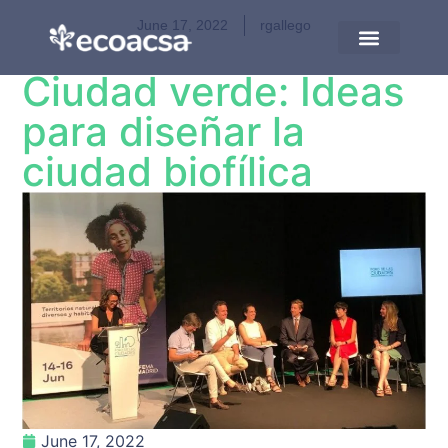
June 17, 2022
rgallego
Ciudad verde: Ideas
Tools and resource
para diseñar la
ciudad biofílica
June 17, 2022