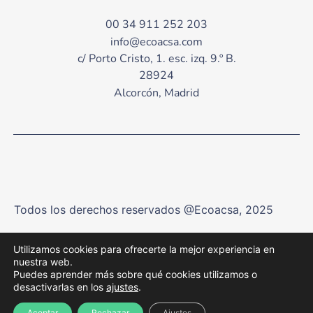
00 34 911 252 203
info@ecoacsa.com
c/ Porto Cristo, 1. esc. izq. 9.º B.
28924
Alcorcón, Madrid
Todos los derechos reservados @Ecoacsa, 2025
Utilizamos cookies para ofrecerte la mejor experiencia en
Aviso Legal y Política de Privacidad
nuestra web.
Puedes aprender más sobre qué cookies utilizamos o
desactivarlas en los
ajustes
.
Política de Cookies
Aceptar
Rechazar
Ajustes