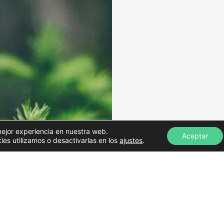
mejor experiencia en nuestra web.
Aceptar
s utilizamos o desactivarlas en los
ajustes
.