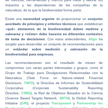
de métricas, herramientas y marcos para medir y valorar los
impactos y las dependencias de las compañías de la
naturaleza, de la que la biodiversidad forma parte.
Existe una
necesidad urgente
de proporcionar un
conjunto
acordado de principios y criterios técnicos
que establezcan
«
qué
»
elementos
de la
biodiversidad
deben medirse y
valorarse
y «cómo» debe hacerse en diferentes contextos
de toma de decisiones
. Con estos antecedentes,
A
lign
ha
surgido para desarrollar un conjunto de recomendaciones para
un
estándar sobre medición y valoración de la
biodiversidad para empresas.
Las recomendaciones son el resultado de meses de
compromiso con varias partes interesadas y grupos, como el
Grupo de Trabajo para Divulgaciones Relacionadas con la
Naturaleza (Task Force on Nature-related Financial
Disclosure,
TNFD
), la Directiva de Informes de Sostenibilidad
Corporativa (Corporate Sustainability Reporting
Directive,
CSRD
), la Red de Objetivos Basados en la Ciencia
(Science Based Targets Network,
SBTN
), la Global Reporting
Initiative (
GRI
), el proyecto
Transparent
y
Partnership for