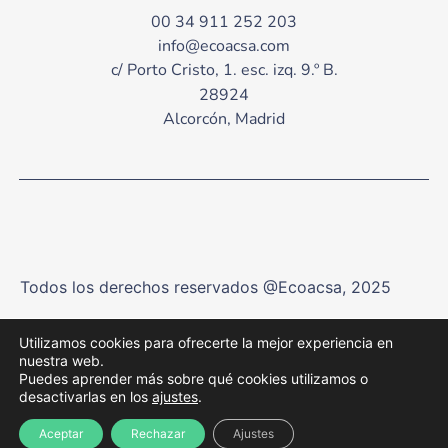
00 34 911 252 203
info@ecoacsa.com
c/ Porto Cristo, 1. esc. izq. 9.º B.
28924
Alcorcón, Madrid
Todos los derechos reservados @Ecoacsa, 2025
Utilizamos cookies para ofrecerte la mejor experiencia en
Aviso Legal y Política de Privacidad
nuestra web.
Puedes aprender más sobre qué cookies utilizamos o
desactivarlas en los
ajustes
.
Política de Cookies
Aceptar
Rechazar
Ajustes