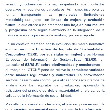
técnico y coherencia interna, respetando sus contextos
operativos y regulatorios particulares. Asimismo, incorpora de
forma transparente
las principales limitaciones
metodológicas
, junto con
líneas de mejora y evolución
futura
, lo que ofrece a las empresas una
hoja de ruta realista
y progresiva
para seguir avanzando en la integración de la
naturaleza en sus procesos de análisis, gestión y reporte.
En un contexto marcado por la evolución del marco normativo
europeo —con la
Directiva de Reporte de Sostenibilidad
Corporativa (
CSRD,
por sus siglas en inglés)
y las Normas
Europeas de Información de Sostenibilidad (
ESRS
)
, en
particular el
ESRS E4
sobre biodiversidad y ecosistemas
—,
el trabajo del GTCNE pone de relieve la
complementariedad
entre marcos regulatorios y voluntarios
. La aproximación
sectorial desarrollada contribuye a alinear procesos internos de
análisis con los requisitos de divulgación, apoyando la
aplicación del principio de
doble materialidad
y reforzando la
calidad de la información de sostenibilidad.
Más allá de los resultados técnicos, el proceso pone en valor la
colaboración empresarial como palanca de transformación